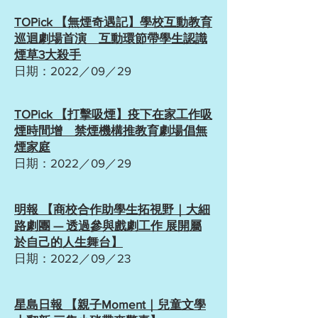
TOPick
【無煙奇遇記】學校互動教育
巡迴劇場首演 互動環節帶學生認識
煙草3大殺手
日期：2022／09
／29
TOPick 【打擊吸煙】疫下在家工作吸
煙時間增 禁煙機構推教育劇場倡無
煙家庭
日期：2022／09／29
明報
【商校合作助學生拓視野｜大細
路劇團 — 透過參與戲劇工作 展開屬
於自己的人生舞台】
日期：2022／09
／23
星島日報 【親子Moment｜兒童文學