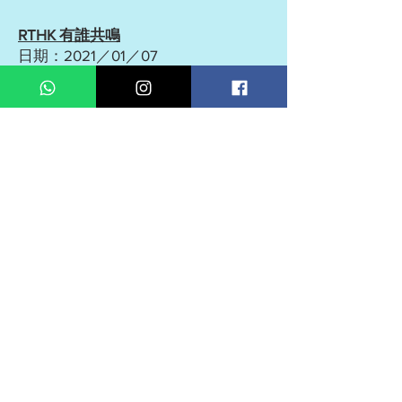
RTHK 有誰共鳴
日期：2021／01／07
大公報【職業劇團：改線上直播 反應
勝預期】
日期：2020／09／20
信報【網上看24孝舞台劇】專訪
日期：2020／08／15
文匯報【現場演出變網上直播 兒童
劇團疫境求生 探索新出路】
日期：2020
／08
／29
東周網【藉戲劇培養兒童正向思維 】