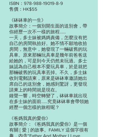
ISBN：978-988-19019-8-9
售價：HK$55
《砵砵車的一生》
故事簡介：一個別開生面的送別會，帶
你經歷一次不一樣的旅程……
一天，多士妹被媽媽責備，怎麼沒有把
自己的房間執拾好。她不情不願地收拾
房間，無意中，她發現了一輛破舊的玩
具車。原來那輛玩具車是幾年前爸爸送
給她的，可是到今天仍然未玩過。多士
妹認為自己根本不愛玩具車，於是就把
那輛破舊的玩具車丟掉。不久，多士妹
收到電郵請柬，原來是砵砵車邀請她出
席自己的送別會，她感到驚訝，更發現
請柬上的時間就是現在。
鐘聲一響，時空轉變了，砵砵車就出現
在多士妹的面前……究竟砵砵車會帶領她
經歷一個怎樣的旅程呢？
《爸媽我真的愛你》
故事簡介：《爸媽我真的愛你》是一個
有關 [ 愛 ] 的故事。FAMILY 這個字很有
趣，內含“Father And Mother I Love