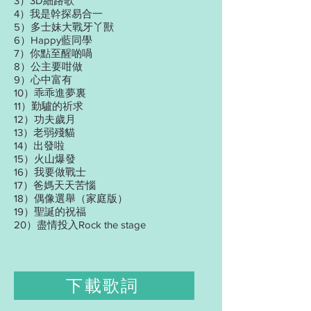
3）3D細路歌
4）我是幹探易合一
5）多士妹大戰牙丫獸
6）Happy藍同學
7）你點至醒啲喎
8）公主要咁做
9）心中富有
10）乖乖進夢裏
11）勤驢的祈求
12）功夫歲月
13）老弱殘貓
14）出發啦
15）火山爆發
16）我要做戰士
17）爸媽天天苦惱
18）偶像選舉（家庭版）
19）聖誕的祝福
20）盡情投入Rock the stage
下載歌詞