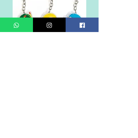
​駐團角色鎖匙扣
駐團角色鎖匙扣，當中包括：(左起) 易
合一、多士妹、藍同學
​快D帶佢哋返屋企啦！
HK$ 100 / 個