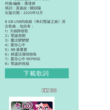
作曲/編曲：潘漢偉
填詞：莫嘉紋 / 關頌陽
出版日期：2020年12月
8 GB USB內收錄《奇幻聖誕之旅》演
出歌曲，包括有：
1）大細路校歌
2）聖誕假期
3）魔法變變變
4）愛存心中
5）BB 最重要
6）精靈活潑啦啦啦
7）愛存心中 REPRISE
8）聖誕的祝福
下載歌詞
HK$ 100