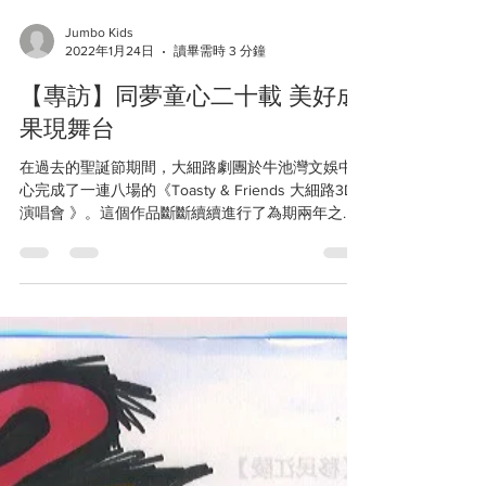
Jumbo Kids
2022年1月24日
讀畢需時 3 分鐘
【專訪】同夢童心二十載 美好成
果現舞台
在過去的聖誕節期間，大細路劇團於牛池灣文娛中
心完成了一連八場的《Toasty & Friends 大細路3D
演唱會 》。這個作品斷斷續續進行了為期兩年之
多，終於有幸與觀眾見面。忙碌過後，各種的情緒
以及感受依然縈繞腦海，故此小編找來意粉叔叔做
了這個訪談，希望藉以與觀眾分享演後...