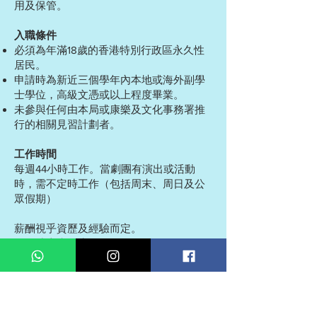
用及保管。
入職條件
必須為年滿18歲的香港特別行政區永久性
居民。
申請時為新近三個學年內本地或海外副學
士學位，高級文憑或以上程度畢業。
未參與任何由本局或康樂及文化事務署推
行的相關見習計劃者。
工作時間
每週44小時工作。當劇團有演出或活動
時，需不定時工作（包括周末、周日及公
眾假期）
薪酬視乎資歷及經驗而定。
可即時上班優先。
應徵者請將個人履歷及要求待遇電郵至
jumbokids2019@gmail.com
，請註明「應
徵見習舞台監督」。應徵者在截止日期後