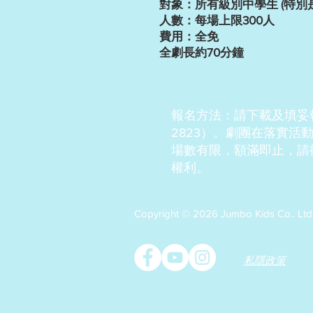
對象：所有級別中學生 (特別
人數：每場上限300人
費用：全免
全劇長約70分鐘
報名方法：請下載及填妥
2823）。劇團在落實
場數有限，額滿即止，請
權利。
Copyright © 2026 Jumbo Kids Co.
私隱政策