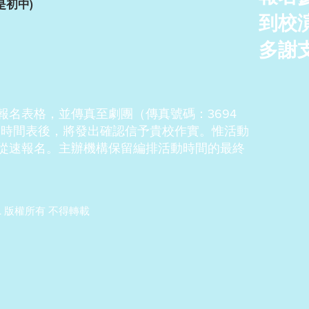
是初中)
到校
多謝
報名表格，並傳真至劇團（傳真號碼：3694
活動時間表後，將發出確認信予貴校作實。惟活動
從速報名。主辦機構保留編排活動時間的最終
. Ltd. 版權所有 不得轉載