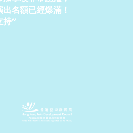
演出名額已經爆滿！
支持~