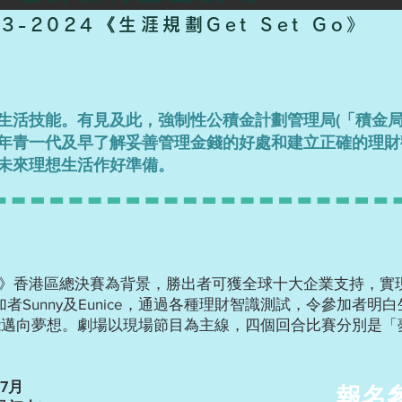
23-2024《生涯規劃Get Set Go》
生活技能。有見及此，強制性公積金計劃管理局(「積金局
年青一代及早了解妥善管理金錢的好處和建立正確的理財
未來理想生活作好準備。
t Go》香港區總決賽為背景，勝出者可獲全球十大企業支持，
參加者Sunny及Eunice，通過各種理財智識測試，令參加者
能邁向夢想。劇場以現場節目為
主線，四個回合比賽分別是「
年7月
報名