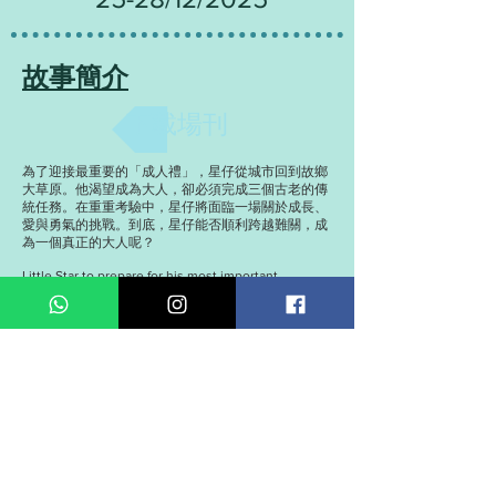
故事簡介
下載場刊
為了迎接最重要的「成人禮」，星仔從城市回到故鄉
大草原。他渴望成為大人，卻必須完成三個古老的傳
統任務。在重重考驗中，星仔將面臨一場關於成長、
愛與勇氣的挑戰。到底，星仔能否順利跨越難關，成
為一個真正的大人呢？
Little Star to prepare for his most important
"coming-of-age ceremony," he returns from the city
to his hometown on the vast prairie. Longing to
become an adult, he must complete three ancient
traditional tasks. Along the way, he faces trials that
test his growth, love, and courage. Will Little Star
overcome these challenges and truly come of age?
演出日期
2025年12月21至22日 (六-日) 下午3時正
2025年12月25至28日 (四-日) 下午3時正