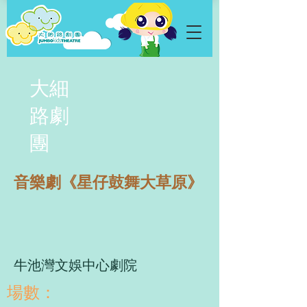
大細
路劇
團
音樂劇《星仔鼓舞大草原》
牛池灣文娛中心劇院
​場數：