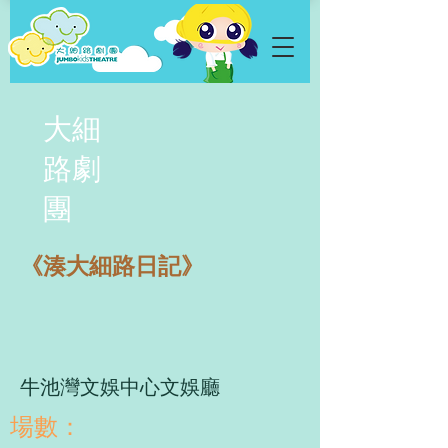
大細
路劇
團
《湊大細路日記》
牛池灣文娛中心文娛廳
​場數：