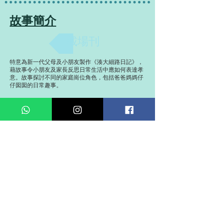
故事簡介
下載場刊
特意為新一代父母及小朋友製作《湊大細路日記》，
藉故事令小朋友及家長反思日常生活中應如何表達孝
意。故事探討不同的家庭崗位角色，包括爸爸媽媽仔
仔囡囡的日常趣事。
演出日期
2024年3月8、15日 (五) 晚上8時正
2024年3月9、16日 (六) 上午11時正、下午3時正、 晚
上8時正
2024年3月10、17日(日) 上午11時正、下午3時正