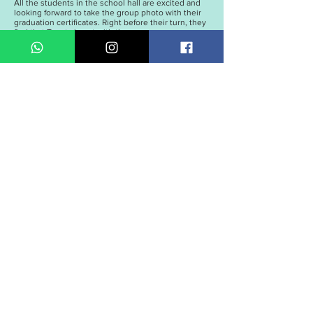
All the students in the school hall are excited and
looking forward to take the group photo with their
graduation certificates. Right before their turn, they
find that Toasty is not with them.
They are anxious because they don’t want to miss
anyone in the once-in-a-lifetime photo. 2 in 1, who
has a detective mindset, leads them to search for
Toasty. In the way of searching, memories of family
love and friendships come flooding back. They
finally find Toasty and take the memorable group
photo together!
演出日期
2021年12月24日(五) 晚上7時30分
2021年12月25日 (六) 下午2時30分、 晚上7時30分
2021年12月26日 (日) 下午2時30分
2021年12月27日(一) 下午2時30分
2021年12月31日(五) 晚上7時30分
2022年1月1日(六) 下午2時30分、 晚上7時30分