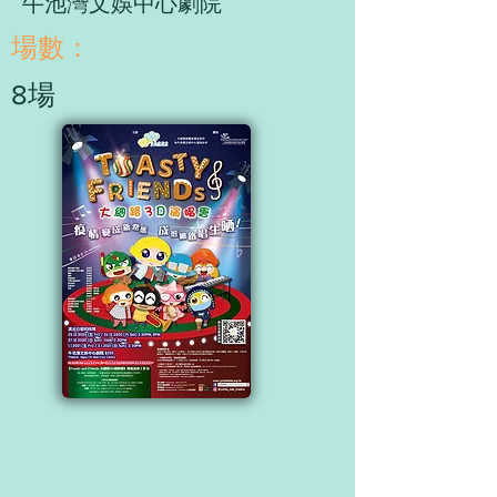
牛池灣文娛中心劇院
​場數：
8場