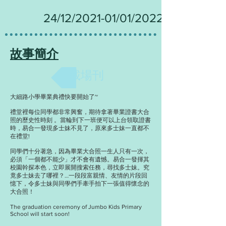
24/12/2021-01/01/2022
故事簡介
下載場刊
大細路小學畢業典禮快要開始了~
禮堂裡每位同學都非常興奮，期待拿著畢業證書大合
照的歷史性時刻 。當輪到下一班便可以上台領取證書
時，易合一發現多士妹不見了，原來多士妹一直都不
在禮堂!
同學們十分著急，因為畢業大合照一生人只有一次，
必須「一個都不能少」才不會有遺憾。易合一發揮其
校園幹探本色，立即展開搜索任務，尋找多士妹。究
竟多士妹去了哪裡？…一段段富親情、友情的片段回
憶下，令多士妹與同學們手牽手拍下一張值得懷念的
大合照！
The graduation ceremony of Jumbo Kids Primary
School will start soon!