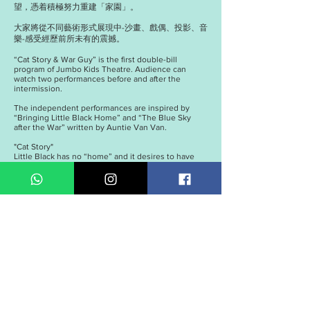
望，憑着積極努力重建「家園」。
大家將從不同藝術形式展現中-沙畫、戲偶、投影、音
樂-感受經歷前所未有的震撼。
“Cat Story & War Guy” is the first double-bill
program of Jumbo Kids Theatre. Audience can
watch two performances before and after the
intermission.
The independent performances are inspired by
“Bringing Little Black Home” and “The Blue Sky
after the War” written by Auntie Van Van.
"Cat Story"
Little Black has no “home” and it desires to have
“parents”. After a painful journey, it finally meets its
“home” and “parents” and discovers its “secret”.
Experience the life of the stray animals through
drama, movement, dance and music!
"War Guy"
Aal lives in a war-affected country. He loses his
home and family in a day. He seeks for hope in
sorrow and poverty and he finally rebuilds his
home.
Experience the life of Aal through sand painting,
puppet, projection and music.