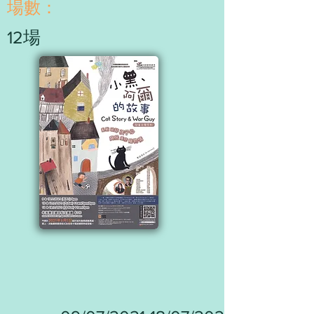
​場數：
12場