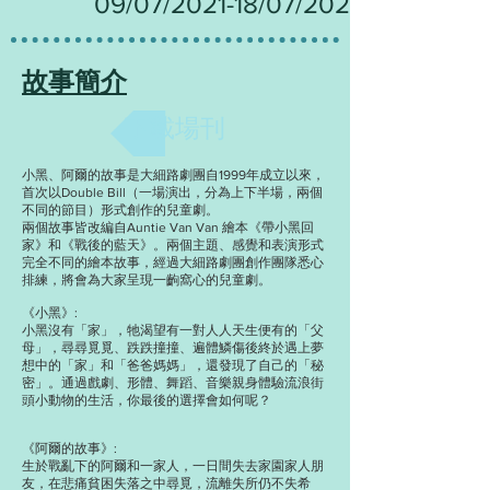
09/07/2021-18/07/2021
故事簡介
下載場刊
小黑、阿爾的故事是大細路劇團自1999年成立以來，
首次以Double Bill（一場演出，分為上下半場，兩個
不同的節目）形式創作的兒童劇。
兩個故事皆改編自Auntie Van Van 繪本《帶小黑回
家》和《戰後的藍天》。兩個主題、感覺和表演形式
完全不同的繪本故事，經過大細路劇團創作團隊悉心
排練，將會為大家呈現一齣窩心的兒童劇。
《小黑》:
小黑沒有「家」，牠渴望有一對人人天生便有的「父
母」，尋尋覓覓、跌跌撞撞、遍體鱗傷後終於遇上夢
想中的「家」和「爸爸媽媽」，還發現了自己的「秘
密」。通過戲劇、形體、舞蹈、音樂親身體驗流浪街
頭小動物的生活，你最後的選擇會如何呢？
《阿爾的故事》:
生於戰亂下的阿爾和一家人，一日間失去家園家人朋
友，在悲痛貧困失落之中尋覓，流離失所仍不失希