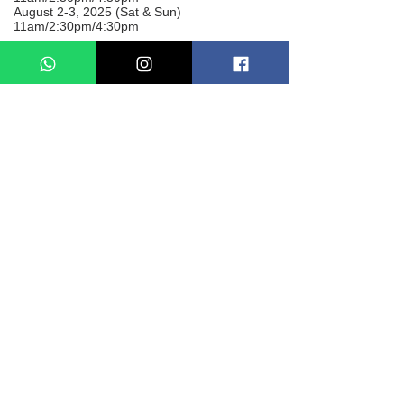
August 2-3, 2025 (Sat & Sun)
11am/2:30pm/4:30pm
製作人員名單
藝術顧問：林英傑 / 李惜英
藝術總監：羅松堅
監製：鄭頌琦 / 何穎嫻
導演：馮嘉輝
編劇：陳樂怡
演員：趙展禧 / 翟紫筠 / 陳家恩
製作經理、佈景及服裝設計：萬星佑
燈光設計：黎子瑜
音響設計：姜達雲
平面設計：戴潔婷
舞台監督及執行舞台監督：萬星佑
助理舞台監督：劉凱晴 / 温田麗雲 / 楊希哲*
票務：何穎嫻
宣傳及行政支援：何詩韻 / 戴潔婷*