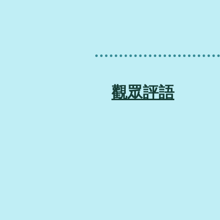
​觀眾評語