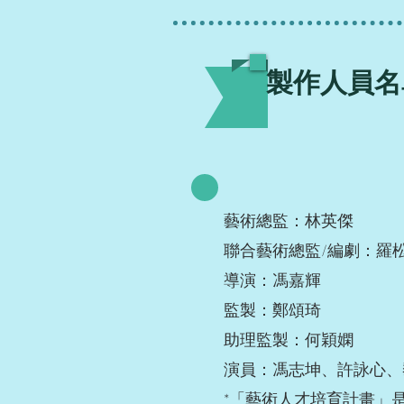
製作人員名
藝術總監：林英傑
聯合藝術總監/編劇：羅
導演：馮嘉輝
監製：鄭頌琦
助理監製：何穎嫻
演員：馮志坤、許詠心、
*「藝術人才培育計畫」