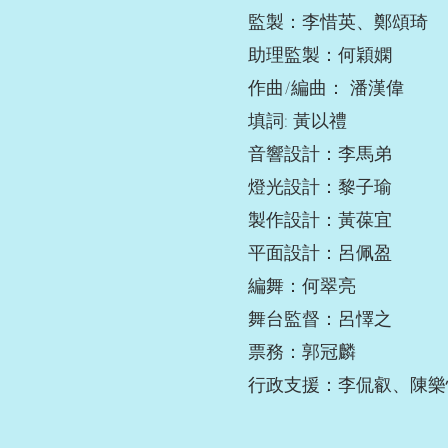
監製：李惜英、鄭頌琦
助理監製：何穎嫻
作曲/編曲： 潘漢偉
填詞: 黃以禮
音響設計：李馬弟
燈光設計：黎子瑜
製作設計：黃葆宜
平面設計：呂佩盈
編舞：何翠亮
舞台監督：呂懌之
票務：郭冠麟
行政支援：李侃叡、陳樂