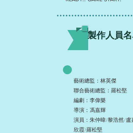
製作人員名
藝術總監：林英傑
聯合藝術總監：羅松堅
編劇：李偉樂
導演：馮嘉輝
演員：朱仲暐/黎浩然/盧
欣霞/羅松堅