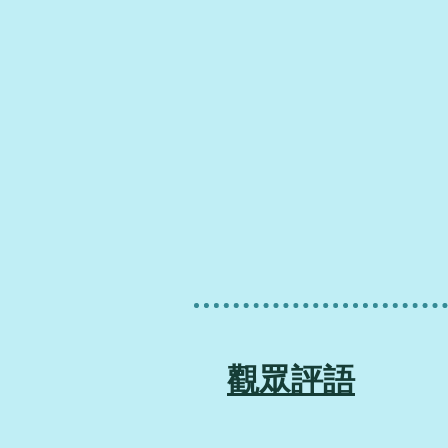
​觀眾評語