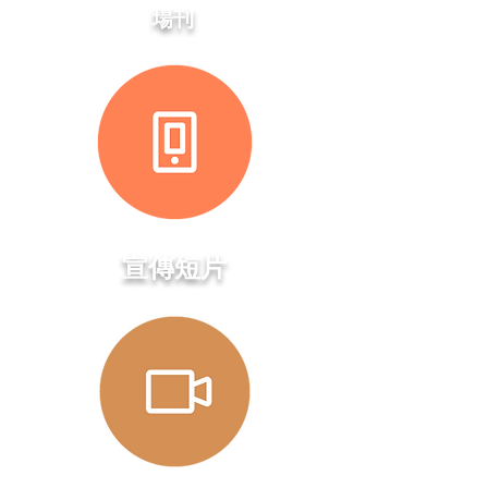
場刊
​宣傳短片