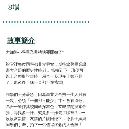
8場
故事簡介
大細路小學畢業典禮快要開始了~
禮堂裡每位同學都非常興奮，期待拿著畢業證
書大合照的歷史性時刻 。當輪到下一班便可
以上台領取證書時，易合一發現多士妹不見
了，原來多士妹一直都不在禮堂!
同學們十分著急，因為畢業大合照一生人只有
一次，必須「一個都不能少」才不會有遺憾。
易合一發揮其校園幹探本色，立即展開搜索任
務，尋找多士妹。究竟多士妹去了哪裡？…一
段段富親情、友情的片段回憶下，令多士妹與
同學們手牽手拍下一張值得懷念的大合照！