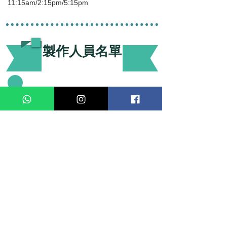
11:15am/2:15pm/5:15pm
製作人員名單
藝術總監／導演：林英傑
監製：李惜英
助理導演：盧嘉能
助理監製：彭梓恩
編劇：趙敏、許國權
改編：王敏豪
演員：蘇欣婷、羅小林、林啟源、盧嘉能
編曲：潘漢偉