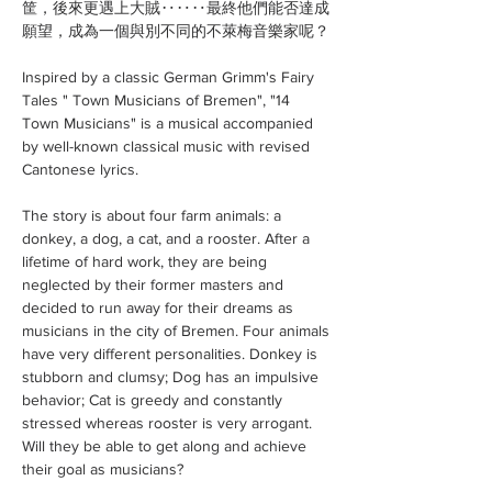
筐，後來更遇上大賊‥‥‥最終他們能否達成
願望，成為一個與別不同的不萊梅音樂家呢？
Inspired by a classic German Grimm's Fairy
Tales " Town Musicians of Bremen", "14
Town Musicians" is a musical accompanied
by well-known classical music with revised
Cantonese lyrics.
The story is about four farm animals: a
donkey, a dog, a cat, and a rooster. After a
lifetime of hard work, they are being
neglected by their former masters and
decided to run away for their dreams as
musicians in the city of Bremen. Four animals
have very different personalities. Donkey is
stubborn and clumsy; Dog has an impulsive
behavior; Cat is greedy and constantly
stressed whereas rooster is very arrogant.
Will they be able to get along and achieve
their goal as musicians?