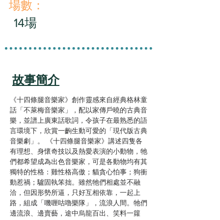
​場數：
14場
故事簡介
《十四條腿音樂家》創作靈感來自經典格林童
話「不萊梅音樂家」，配以家傳戶曉的古典音
樂，並譜上廣東話歌詞，令孩子在最熟悉的語
言環境下，欣賞一齣生動可愛的「現代版古典
音樂劇」。 《十四條腿音樂家》講述四隻各
有理想、身懷奇技以及熱愛表演的小動物，牠
們都希望成為出色音樂家，可是各動物均有其
獨特的性格：雞性格高傲；貓貪心怕事；狗衝
動惹禍；驢固執笨拙。雖然牠們相處並不融
洽，但因形勢所逼，只好互相依靠，一起上
路，組成「嘰喱咕嚕樂隊」，流浪人間。牠們
邊流浪、邊賣藝，途中烏龍百出、笑料一籮