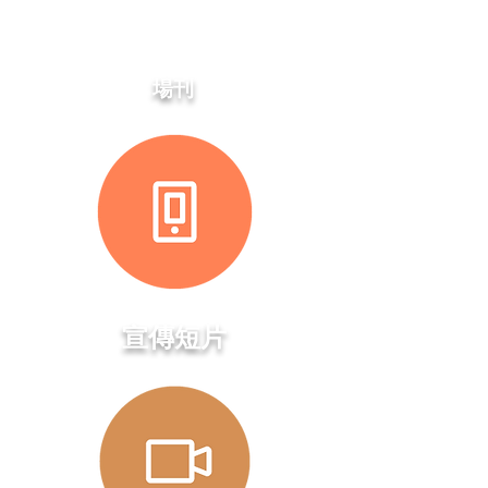
場刊
​宣傳短片