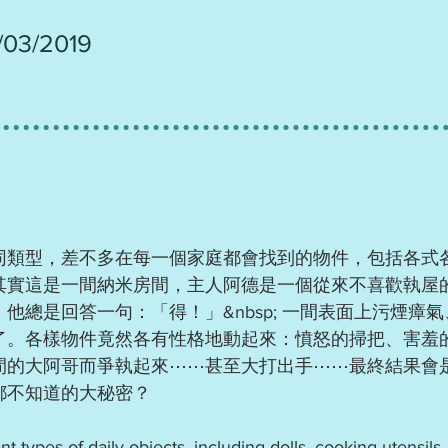
1/03/2019
同類型，差不多在每一個家庭都會找到的物件，包括各式
其實這是一間納米房間，主人阿德是一個從來不喜歡執屋
他總是回答一句：「得！」&nbsp; 一間表面上污煙瘴
了。各樣物件竟然各有性格地動起來：憤怒的掃把、害羞
間的大阿哥而爭執起來⋯⋯甚至大打出手⋯⋯最終結果會
都不知道的大秘密？
rent types of daily objects, including dolls, cooking utensi