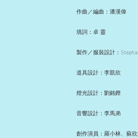
作曲／編曲：潘漢偉
填詞：卓 靈
製作／服裝設計：Stephani
道具設計：李凱欣
燈光設計：劉銘鏗
音響設計：李馬弟
創作演員：羅小林、蘇欣