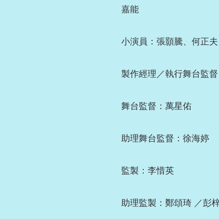
嘉能
小演員：張顥騰、何正夫
製作經理／執行舞台監督
舞台監督：萬星佑
助理舞台監督：徐海婷
監製：李惜英
助理監製：鄭頌琦 ／彭