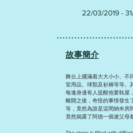
22/03/2019 - 3
故事簡介
舞台上擺滿着大大小小、不
室用品、球類及衫褲等等。
每逢身邊有人提醒他要執屋，
離開之後，奇怪的事情發生
等，竟然為誰是這間納米房
竟然揭露了阿德一個連父母
The stage is filled with diffe