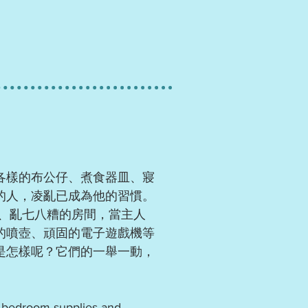
各樣的布公仔、煮食器皿、寢
的人，凌亂已成為他的習慣。
氣、亂七八糟的房間，當主人
的噴壺、頑固的電子遊戲機等
是怎樣呢？它們的一舉一動，
ls, bedroom supplies and