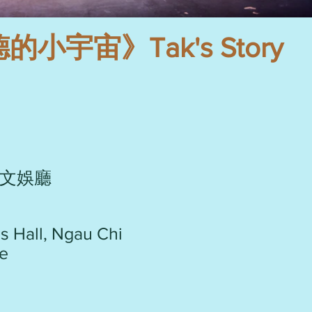
宇宙》Tak's Story
文娛廳
es Hall, Ngau Chi
re