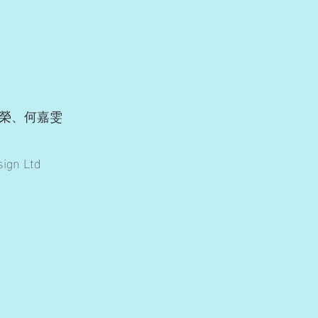
榮、何嘉雯
gn Ltd