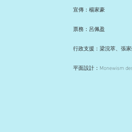
宣傳：楊家豪
票務：呂佩盈
行政支援：梁浣萃、張家
平面設計：Monewism desi