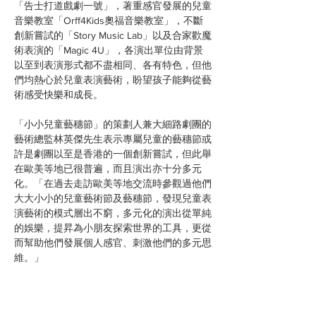
「告士打道戲劇一號」，著重感官發展的兒童
音樂教室「Orff4Kids奧福音樂教室」，不斷
創新嘗試的「Story Music Lab」以及合家歡魔
術表演的「Magic 4U」，各演出單位由背景
以至到表演形式都不盡相同、各有特色，但他
們均熱心於兒童表演藝術，盼望孩子能夠從藝
術感受快樂和成長。
「小小兒童藝穗節」的策劃人兼大細路劇團的
藝術總監林英傑先生表示專屬兒童的藝穗節或
許是劇團以至是香港的一個創新嘗試，但此舉
在歐美等地已很普遍，而且演出亦十分多元
化。「在過去走訪歐美等地交流時參觀過他們
大大小小的兒童藝術節及藝穗節，發現兒童表
演藝術的模式層出不窮，多元化的演出從單純
的娛樂，提昇為小朋友探索世界的工具，更從
而幫助他們發展個人感官、刺激他們的多元思
維。」