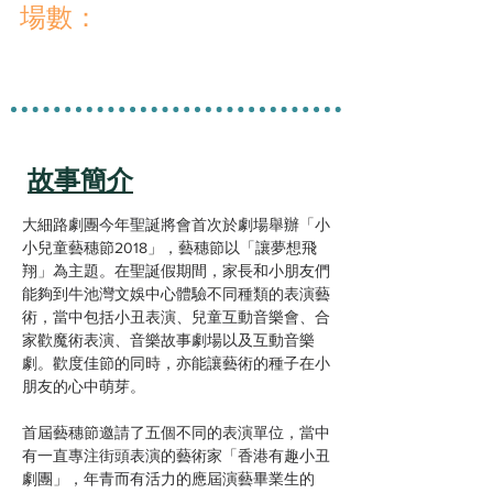
​場數：
故事簡介
大細路劇團今年聖誕將會首次於劇場舉辦「小
小兒童藝穗節2018」，藝穗節以「讓夢想飛
翔」為主題。在聖誕假期間，家長和小朋友們
能夠到牛池灣文娛中心體驗不同種類的表演藝
術，當中包括小丑表演、兒童互動音樂會、合
家歡魔術表演、音樂故事劇場以及互動音樂
劇。歡度佳節的同時，亦能讓藝術的種子在小
朋友的心中萌芽。
首屆藝穗節邀請了五個不同的表演單位，當中
有一直專注街頭表演的藝術家「香港有趣小丑
劇團」，年青而有活力的應屆演藝畢業生的