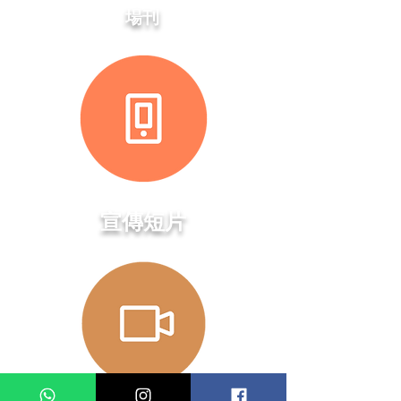
場刊
​宣傳短片