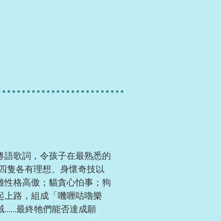
粵語歌詞，令孩子在最熟悉的
四隻各有理想、身懷奇技以
雞性格高傲；貓貪心怕事；狗
起上路，組成「嘰喱咕嚕樂
……最終牠們能否達成願