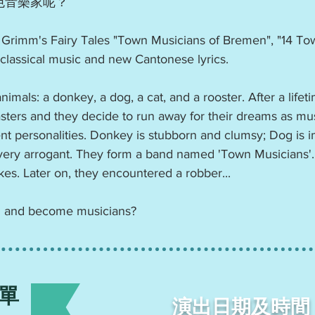
色音樂家呢？
 Grimm's Fairy Tales "Town Musicians of Bremen", "14 Tow
lassical music and new Cantonese lyrics.
nimals: a donkey, a dog, a cat, and a rooster. After a lifet
sters and they decide to run away for their dreams as mus
ent personalities. Donkey is stubborn and clumsy; Dog is i
very arrogant. They form a band named 'Town Musicians'. 
es. Later on, they encountered a robber...
ng and become musicians?
單
演出日期及時間