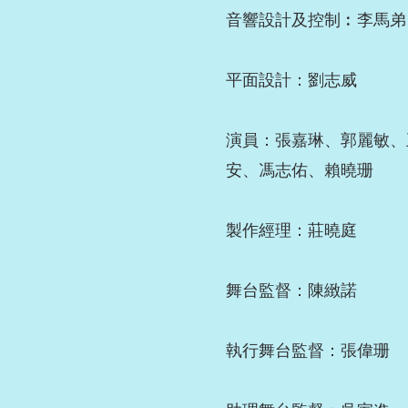
音響設計及控制︰李馬弟
平面設計：劉志威
演員：張嘉琳、郭麗敏、
安、馮志佑、賴曉珊
製作經理：莊曉庭
舞台監督：陳緻諾
執行舞台監督：張偉珊