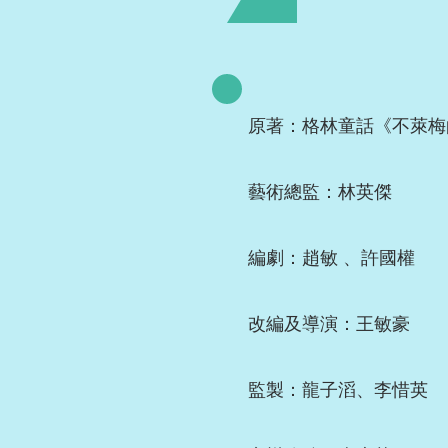
原著：格林童話《不萊梅
藝術總監：林英傑
編劇：趙敏 、許國權
改編及導演：王敏豪
監製：龍子滔、李惜英