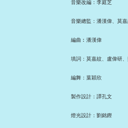
音樂改編：李庭芝
音樂總監：潘漢偉、莫嘉
編曲︰潘漢偉
填詞：莫嘉紋、盧偉研、
編舞：葉穎欣
製作設計：譚孔文
燈光設計：劉銘鏗