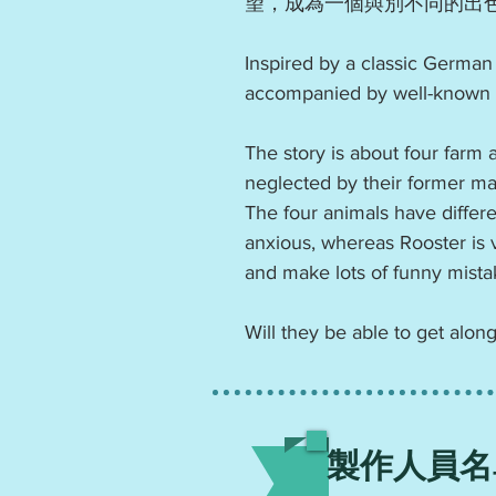
望，成為一個與別不同的出
Inspired by a classic German
accompanied by well-known c
The story is about four farm a
neglected by their former ma
The four animals have differ
anxious, whereas Rooster is 
and make lots of funny mistak
Will they be able to get alo
製作人員名