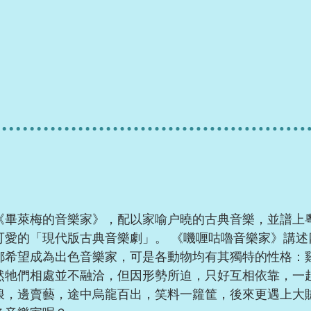
《畢萊梅的音樂家》，配以家喻户曉的古典音樂，並譜上
可愛的「現代版古典音樂劇」。 《嘰喱咕嚕音樂家》講述
都希望成為出色音樂家，可是各動物均有其獨特的性格：
然牠們相處並不融洽，但因形勢所迫，只好互相依靠，一
浪，邊賣藝，途中烏龍百出，笑料一籮筐，後來更遇上大賊