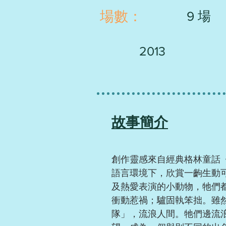
​場數：
9 場
2013
故事簡介
創作靈感來自經典格林童話
語言環境下，欣賞一齣生動
及熱愛表演的小動物，牠們
衝動惹禍；驢固執笨拙。雖
隊」，流浪人間。牠們邊流