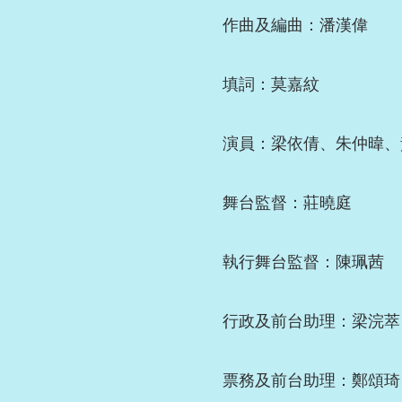
作曲及編曲：潘漢偉
填詞：莫嘉紋
演員：梁依倩、朱仲暐、
舞台監督：莊曉庭
執行舞台監督：陳珮茜
行政及前台助理：梁浣萃
票務及前台助理：鄭頌琦