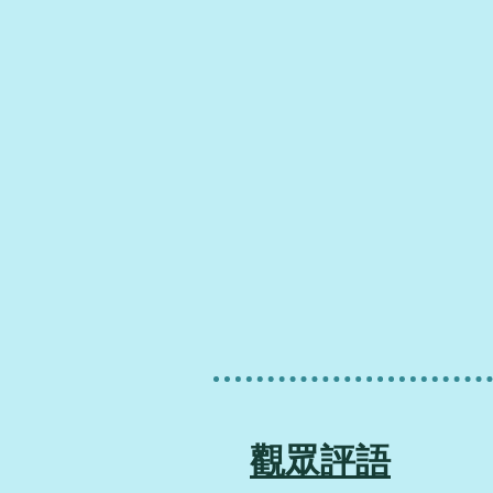
​觀眾評語