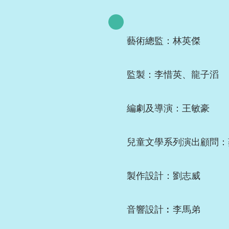
藝術總監：林英傑
監製：李惜英、龍子滔
編劇及導演：王敏豪
兒童文學系列演出顧問：蔡
製作設計：劉志威
音響設計︰李馬弟