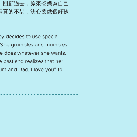
。回顧過去，原來爸媽為自己
媽真的不易，決心要做個好孩
ey decides to use special
ed. She grumbles and mumbles
he does whatever she wants.
e past and realizes that her
Mum and Dad, I love you” to