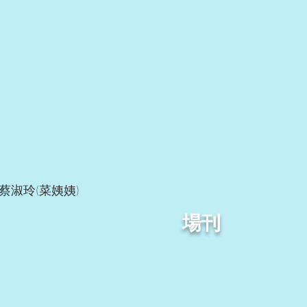
淑玲(菜姨姨)
場刊