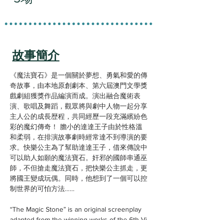
故事簡介
《魔法寶石》是一個關於夢想、勇氣和愛的傳
奇故事，由本地原創劇本、第六屆澳門文學獎
戲劇組獲獎作品編演而成。演出融合魔術表
演、歌唱及舞蹈，觀眾將與劇中人物一起分享
主人公的成長歴程，共同經歷一段充滿繽紛色
彩的魔幻傳奇！ 膽小的達達王子由於性格溫
和柔弱，在排演故事劇時經常達不到導演的要
求。快樂公主為了幫助達達王子，借來傳說中
可以助人如願的魔法寶石。奸邪的國師串通巫
師，不但搶走魔法寶石，把快樂公主抓走，更
將國王變成玩偶。同時，他想到了一個可以控
制世界的可怕方法……
“The Magic Stone” is an original screenplay
adapted from the winning works of the 6th Vi