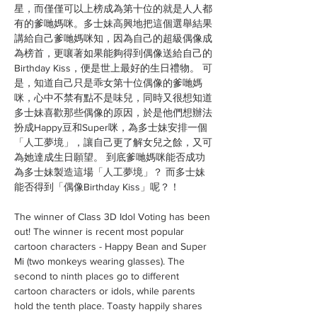
星，而僅僅可以上榜成為第十位的就是人人都
有的爹哋媽咪。多士妹高興地把這個選舉結果
講給自己爹哋媽咪知，因為自己的超級偶像成
為榜首，更嚷著如果能夠得到偶像送給自己的
Birthday Kiss，便是世上最好的生日禮物。 可
是，知道自己只是乖女第十位偶像的爹哋媽
咪，心中不禁有點不是味兒，同時又很想知道
多士妹喜歡那些偶像的原因，於是他們想辦法
扮成Happy豆和Super咪，為多士妹安排一個
「人工夢境」，讓自己更了解女兒之餘，又可
為她達成生日願望。 到底爹哋媽咪能否成功
為多士妹製造這場「人工夢境」？ 而多士妹
能否得到「偶像Birthday Kiss」呢？！
The winner of Class 3D Idol Voting has been
out! The winner is recent most popular
cartoon characters - Happy Bean and Super
Mi (two monkeys wearing glasses). The
second to ninth places go to different
cartoon characters or idols, while parents
hold the tenth place. Toasty happily shares