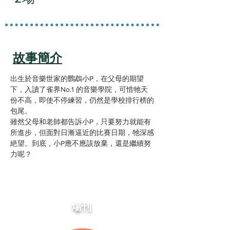
故事簡介
出生於音樂世家的鸚鵡小P，在父母的期望
下，入讀了雀界No.1 的音樂學院，可惜牠天
份不高，即使不停練習，仍然是學校排行榜的
包尾。
雖然父母和老師都告訴小P，只要努力就能有
所進步，但面對日漸逼近的比賽日期，牠深感
絶望。到底，小P應不應該放棄，還是繼續努
力呢？
場刊