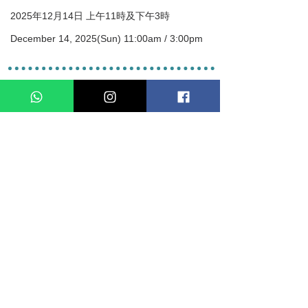
2025年12月14日 上午11時及下午3時
December 14, 2025(Sun) 11:00am / 3:00pm
製作人員名單
藝術顧問: 林英傑,李惜英
藝術總監: 羅松堅
監製: 鄭頌琦,何穎嫻
導演: 羅松堅
創作演員: 梁錦恒、胡詠睎、陳子晴
平面設計: 戴潔婷
舞台監督: 羅松堅
票務: 戴潔婷
* 藝術人才見習配對計劃2024 /25 由香港藝術發展局資助