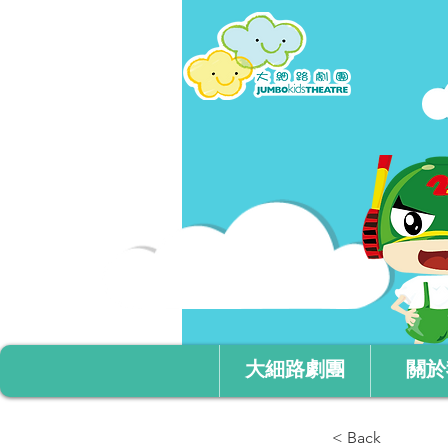
大細路劇團
關於
< Back