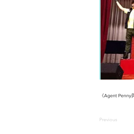
《Agent Penny與
Previous