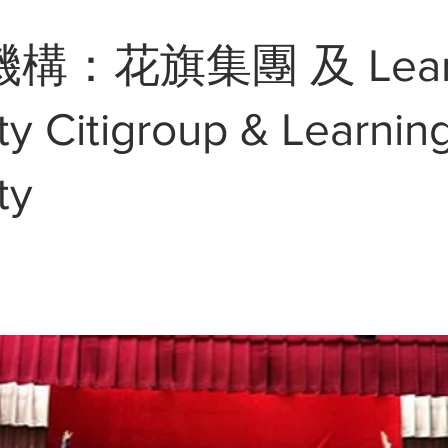
構：花旗集團 及 Learn
ty Citigroup & Learnin
ty