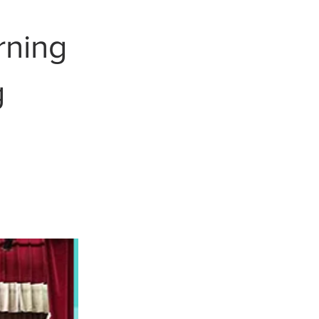
ing
g