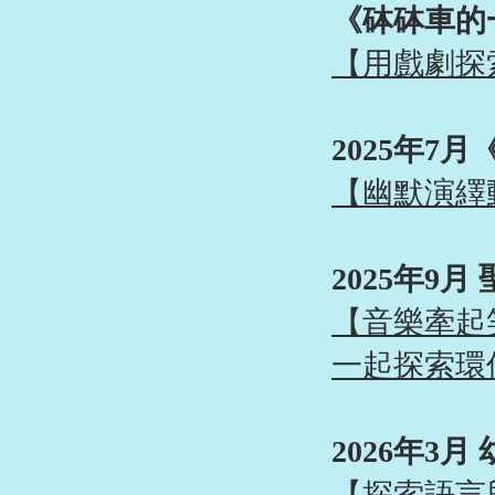
​《砵砵車的
【用戲劇探
2025年7
【
幽默演繹
2025年9
【
音樂牽起
一起探索環
2026年3
【探索語言