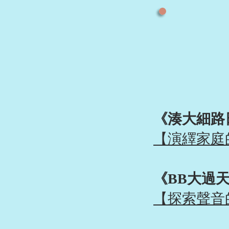
​《湊大細
【演繹家庭
​《BB大過天
【探索聲音