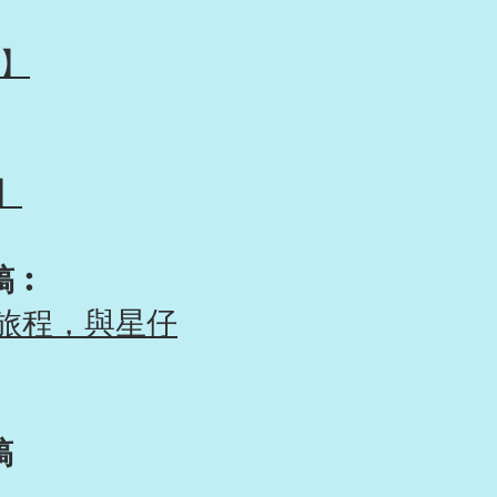
】
】
稿
︰
旅程，與星仔
稿