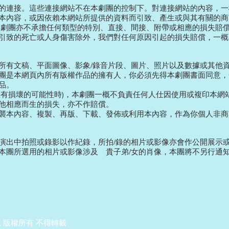
的連接。這些連接網站不在本劇團的控制下。對連接網站的內容，一
本內容，或因依賴本網站所提供的資料而引致、產生或與其有關的商
本劇團亦不承擔任何類型的特別、直接、間接、附帶或相應的損失賠
引致的死亡或人身傷害除外，我們對任何原因引起的損失賠償，一概
所有文稿、平面圖像、影象/錄音片段、圖片、照片以及數據或其他資
團是本網頁內所有版權作品的擁有人，你必須先得本劇團書面同意，
品。
悉有損壞的可能性時)，本劇團一概不負責任何人仕因使用或複印本網
他相應而生的損失，亦不作賠償。
襲本內容、複製、再版、下載、發佈或利用本內容，作為你個人非商
演出中拍照或錄影以作紀錄，所拍/錄的相片或影像亦會作公開展示
本團所選用的相片或影像涉及 貴子弟/女的肖像，本團將不另行通
. Ltd. 版權所有 不得轉載