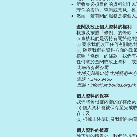
所收集必須目的的資料能作以
理你的投訴、查詢或意見、推
然而，若有關的服務是按個人
查閱及改正個人資料的權利
根據及按照「條例」的條款，
(i) 查核我們是否持有關於他
(ii) 要求我們改正任何有關
(iii) 確定我們在資料方
按照「條例」的條款，我們有
任何關於查閱或改正資料，或
大細路有限公司
大埔安邦路12號 大埔藝術中心
電話：2146 9466
電郵：
info@jumbokids.org.hk
個人資料的保存
我們將會根據內部的保存政策
(a) 個人資料會被保存至
存；及
(b) 根據上述準則及我們
個人資料的披露
除下列的情況外，我們所持有