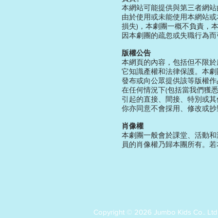
本網站可能提供與第三者網站
由於使用或未能使用本網站或
損失)，本劇團一概不負責，
因本劇團的疏忽或失職行為而
版權公告
本網頁的內容，包括但不限於
它知識產權和法律保護。本劇
發布或向公眾提供該等版權作
在任何情況下(包括當我們獲
引起的直接、間接、特別或其
你亦同意不會採用、修改或抄
肖像權
本劇團一般會於課堂、活動和
員的肖像權乃歸本團所有。若
Copyright © 2026 Jumbo Kids Co.