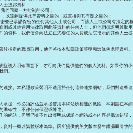
人士披露資料：
或與我們同屬一方控制的公司；
公司，以達到提供此等資料之目的，或直接與其有關之目的；
資料保密並已承諾保密的任何其他人士或公司，而該人士或公司有法定的
條例或其他適用法律取用此等資料的任何人士，但他們須證明其取用
戶的資料，我們便會向法庭正式委任的人員或法院指示的其他人士披
限於指定的職員取用，他們將按本私隱政策聲明和該條例處理資料。
長或監護人明確同意下，才可向我們提供他們的個人資料。如果你的
我們。
的連接。本私隱政策聲明不適用於任何這些連接網站，我們對這些連
人承擔。你必須評估並承擔使用本網站所相連的風險。本劇團在本網
的準確性，不作任何保證或陳述。
作的網站，但我們並不作出聲明或保證本網站或本內容是毫無錯誤，
，資料一概以繁體版本為準。因所提供的英文版本發生錯漏而引致的