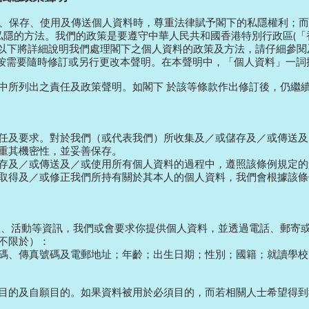
收集、保存、使用及傳送個人資料時，尊重法律賦予閣下的私隱權利；而
私隱的方法。我們的政策是要遵守中華人民共和國香港特別行政區(「香
」)。 以下將詳細說明我們處理閣下之個人資料的政策及方法，請仔細參
有權按需要隨時修訂或另行更改本聲明。在本聲明中，「個人資料」一
中所列出之責任及政策聲明。如閣下 於該等條款作出修訂後，仍繼
任及要求。對於我們（或代表我們）所收集及／或儲存及／或傳送及
重其機密性，並妥善保存。
存及／或傳送及／或使用所有個人資料的過程中，遵照該條例規定的
取得及／或修正我們所持有關於其本人的個人資料，我們會根據該條
程、活動等資訊，我們或會要求你提供個人資料，並透過電話、郵寄或
不限於）：
碼、傳真號碼及電郵地址；年齡；出生日期；性別；國籍；就讀學校
目的及自願目的。如果資料被用於必須目的，而若相關人士希望得到