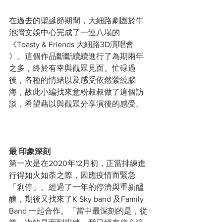
在過去的聖誕節期間，大細路劇團於牛
池灣文娛中心完成了一連八場的
《Toasty & Friends 大細路3D演唱會 
》。這個作品斷斷續續進行了為期兩年
之多，終於有幸與觀眾見面。忙碌過
後，各種的情緒以及感受依然縈繞腦
海，故此小編找來意粉叔叔做了這個訪
談，希望藉以與觀眾分享演後的感受。 
最
印象深刻
第一次是在2020年12月初，正當排練進
行得如火如荼之際，因應疫情而緊急
「剎停」。經過了一年的停濟與重新醞
釀，期後又找來了K Sky band 及Family 
Band 一起合作。「當中最深刻的是，從