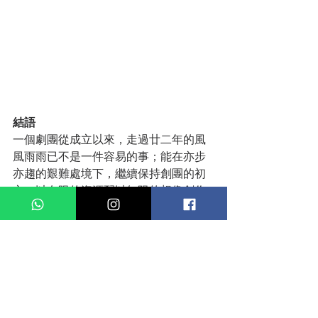
結語
一個劇團從成立以來，走過廿二年的風
風雨雨已不是一件容易的事；能在亦步
亦趨的艱難處境下，繼續保持創團的初
心，以有限的資源配以無限的想像創作
出一個又一個原創作品更是難上加難。
《Toasty & Friends 大細路3D演唱會 》
無疑是創團以來的心血結晶，同時亦是
大細路劇團的一個小小里程碑。希望在
往後的創作路上，他們能保持初心，把
兒童劇的不同面貌帶給觀眾。 