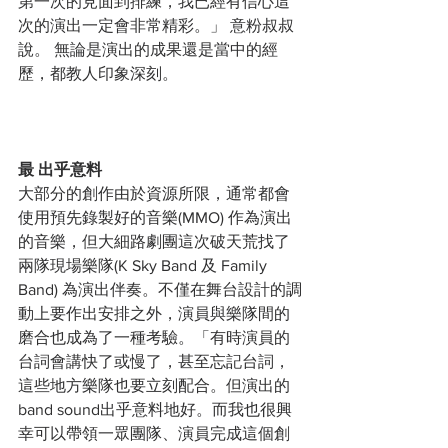
第一次的見面到排練，我已經有信心這
次的演出一定會非常精彩。」 意粉叔叔
說。 無論是演出的成果還是當中的經
歷，都教人印象深刻。 
最
出乎意料
大部分的創作由於資源所限，通常都會
使用預先錄製好的音樂(MMO) 作為演出
的音樂，但大細路劇團這次破天荒找了
兩隊現場樂隊(K Sky Band 及 Family 
Band) 為演出伴奏。不僅在舞台設計的調
動上要作出安排之外，演員與樂隊間的
磨合也成為了一種考驗。「有時演員的
台詞會講快了或慢了，甚至忘記台詞，
這些地方樂隊也要立刻配合。但演出的
band sound出乎意料地好。而我也很興
幸可以帶領一眾團隊、演員完成這個創